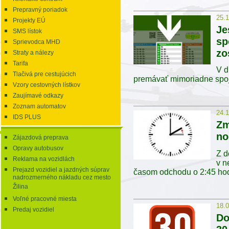
Prepravný poriadok
25.
Projekty EÚ
Je
SMS lístok
sp
Sprievodca MHD
zo
Straty a nálezy
Tarifa
V d
Tlačivá pre cestujúcich
premávať mimoriadne spoje
Vzory cestovných lístkov
Zaujímavé odkazy
Zoznam automatov
24.
IDS PLUS
Zm
no
Zájazdová preprava
Opravy autobusov
Z d
Reklama na vozidlách
v n
Prejazd vozidiel a jazdných súprav
časom odchodu o 2:45 hod
nadrozmerného nákladu cez mesto
Žilina
Voľné pracovné miesta
18.
Predaj vozidiel
Do