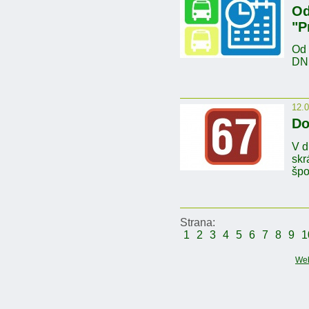
Od
"P
Od 
DN
12.
Do
V d
skr
špo
Strana:
1
2
3
4
5
6
7
8
9
1
We