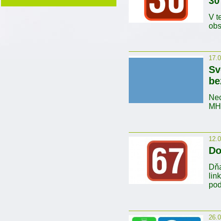
30
V t
obs
17.
Sv
be
Nec
MHD
12.
Do
Dňa
lin
pod
26.