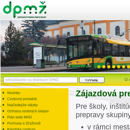
O 
Zájazdová pr
Novinky
Cestovný poriadok
Pre školy, inšti
Najčastejšie otázky
Ochrana osobných údajov
prepravy skupin
Plán siete MHD
Pochvaly a Sťažnosti
v rámci mesta
Klientske centrum