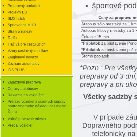
športové pod
Prepravný poriadok
Projekty EÚ
Ceny za prepravu m
SMS lístok
Autobus sólo mestský za 1 km
Sprievodca MHD
Autobus kĺbový mestský za 1 
Straty a nálezy
Čakanie 15 min.
Tarifa
*Príplatok
za pristavenie Pond
Tlačivá pre cestujúcich
*Príplatok
za pristavenie poča
Vzory cestovných lístkov
Storno poplatok
Zaujímavé odkazy
Zoznam automatov
*Pozn.: Pre všetky
IDS PLUS
prepravy od 3 dní,
Zájazdová preprava
prepravy a pri uk
Opravy autobusov
Všetky sadzby 
Reklama na vozidlách
Prejazd vozidiel a jazdných súprav
nadrozmerného nákladu cez mesto
Žilina
V prípade zá
Voľné pracovné miesta
Dopravného podnik
Predaj vozidiel
telefonicky na