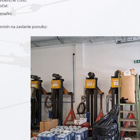
videnčné číslo:
očet:
ena/ks:
ermín na zaslanie ponuky: