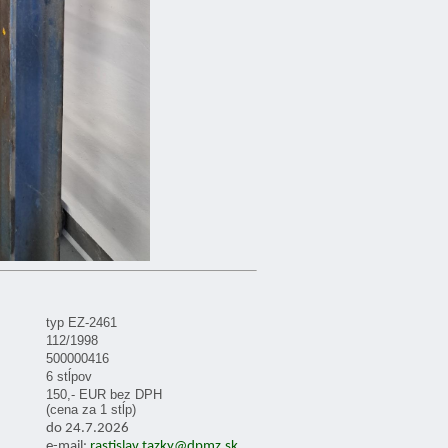
typ EZ-2461
112/1998
500000416
6 stĺpov
150,- EUR bez DPH
(cena za 1 stĺp)
do 24.7.2026
e-mail:
rastislav.tazky@dpmz.sk