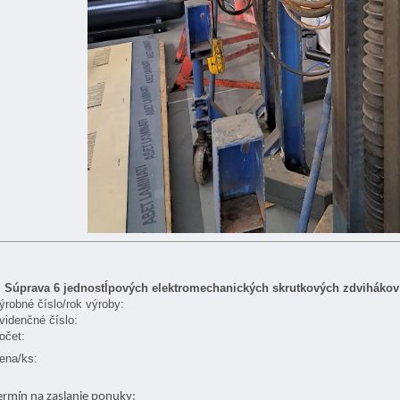
.
Súprava 6 jednostĺpových elektromechanických skrutkových zdvihákov
ýrobné číslo/rok výroby:
videnčné číslo:
očet:
ena/ks:
ermín na zaslanie ponuky: