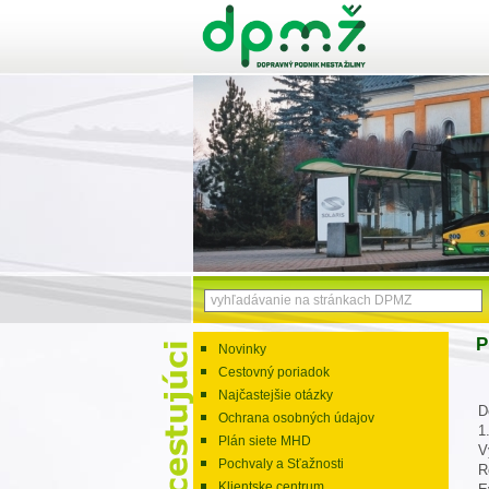
P
Novinky
Cestovný poriadok
Najčastejšie otázky
D
Ochrana osobných údajov
1
Plán siete MHD
V
Pochvaly a Sťažnosti
R
Klientske centrum