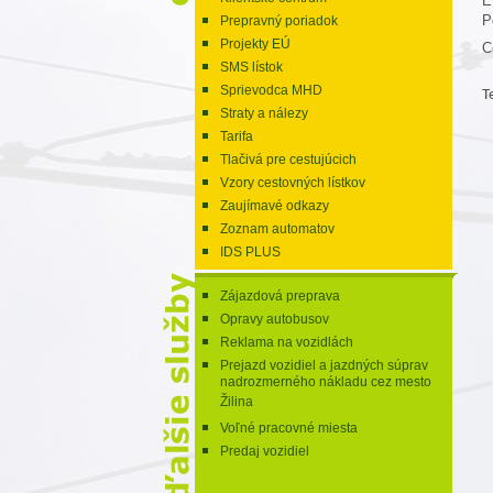
E
P
Prepravný poriadok
Projekty EÚ
C
SMS lístok
Sprievodca MHD
T
Straty a nálezy
Tarifa
Tlačivá pre cestujúcich
Vzory cestovných lístkov
Zaujímavé odkazy
Zoznam automatov
IDS PLUS
Zájazdová preprava
Opravy autobusov
Reklama na vozidlách
Prejazd vozidiel a jazdných súprav
nadrozmerného nákladu cez mesto
Žilina
Voľné pracovné miesta
Predaj vozidiel