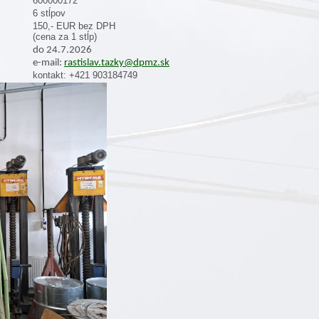
600000172
6 stĺpov
150,- EUR bez DPH
(cena za 1 stĺp)
do 24.7.2026
e-mail:
rastislav.tazky@dpmz.sk
kontakt: +421 903184749