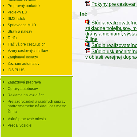
Pokyny pre cestovan
Prepravný poriadok
Projekty EÚ
Iné
SMS lístok
Štúdia realizovateľn
Sprievodca MHD
základne trolejbusov, mo
Straty a nálezy
dráhy a meniarní, výstav
Tarifa
Žiline
Tlačivá pre cestujúcich
Štúdia realizovateľn
Vzory cestovných lístkov
Štúdia uskutočniteľn
v oblasti verejnej dopra
Zaujímavé odkazy
Zoznam automatov
IDS PLUS
Zájazdová preprava
Opravy autobusov
Reklama na vozidlách
Prejazd vozidiel a jazdných súprav
nadrozmerného nákladu cez mesto
Žilina
Voľné pracovné miesta
Predaj vozidiel