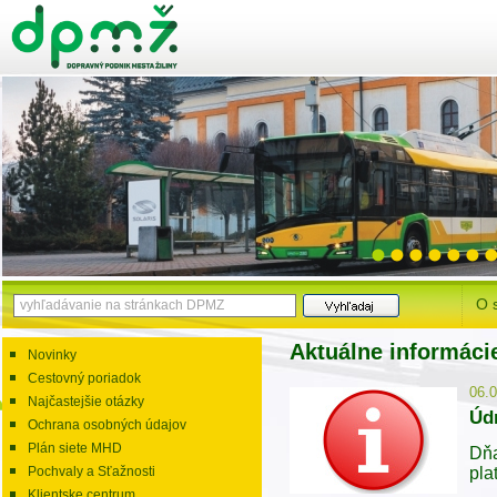
O 
Aktuálne informáci
Novinky
Cestovný poriadok
06.
Najčastejšie otázky
Úd
Ochrana osobných údajov
Plán siete MHD
Dňa
pla
Pochvaly a Sťažnosti
Klientske centrum