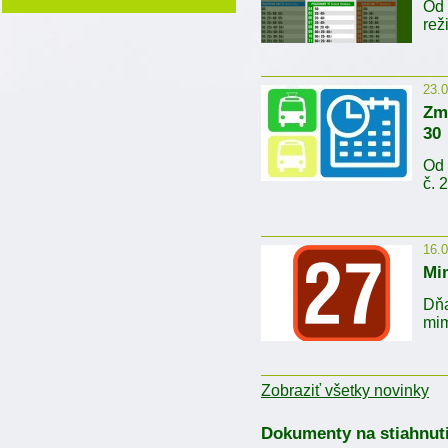
Od 
re
23.
Zme
30
Od 
č. 
16.
Mim
Dňa
mim
Zobraziť všetky novinky
Dokumenty na stiahnuti