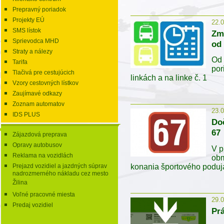
Prepravný poriadok
Projekty EÚ
22.
SMS lístok
Zm
Sprievodca MHD
od 
Straty a nálezy
Od 
Tarifa
por
Tlačivá pre cestujúcich
linkách a na linke č. 1
Vzory cestovných lístkov
Zaujímavé odkazy
Zoznam automatov
23.
IDS PLUS
Do
67
Zájazdová preprava
Opravy autobusov
V p
Reklama na vozidlách
obm
konania športového poduj
Prejazd vozidiel a jazdných súprav
nadrozmerného nákladu cez mesto
Žilina
Voľné pracovné miesta
29.
Predaj vozidiel
Pr