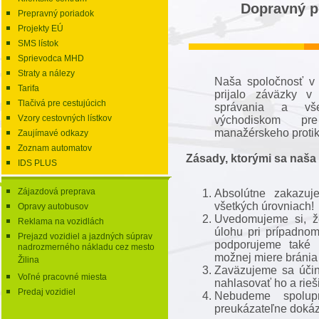
Dopravný po
Prepravný poriadok
Projekty EÚ
SMS lístok
Sprievodca MHD
Straty a nálezy
Naša spoločnosť v 
Tarifa
prijalo záväzky v 
Tlačivá pre cestujúcich
správania a všes
Vzory cestovných lístkov
východiskom pr
manažérskeho protiko
Zaujímavé odkazy
Zoznam automatov
Zásady, ktorými sa naša 
IDS PLUS
Zájazdová preprava
Absolútne zakazuj
všetkých úrovniach!
Opravy autobusov
Uvedomujeme si, že
Reklama na vozidlách
úlohu pri prípadno
Prejazd vozidiel a jazdných súprav
podporujeme také 
nadrozmerného nákladu cez mesto
možnej miere bránia 
Žilina
Zaväzujeme sa účin
Voľné pracovné miesta
nahlasovať ho a rieš
Predaj vozidiel
Nebudeme spolup
preukázateľne dokáz