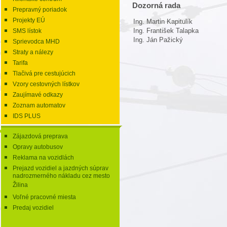
Dozorná rada
Prepravný poriadok
Projekty EÚ
Ing. Martin Kapitulík
Ing. František Talapka
SMS lístok
Ing. Ján Pažický
Sprievodca MHD
Straty a nálezy
Tarifa
Tlačivá pre cestujúcich
Vzory cestovných lístkov
Zaujímavé odkazy
Zoznam automatov
IDS PLUS
Zájazdová preprava
Opravy autobusov
Reklama na vozidlách
Prejazd vozidiel a jazdných súprav
nadrozmerného nákladu cez mesto
Žilina
Voľné pracovné miesta
Predaj vozidiel