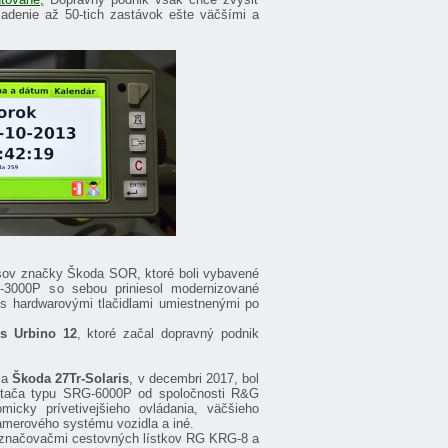
adenie až 50-tich zastávok ešte väčšími a
usov značky Škoda SOR, ktoré boli vybavené
3000P so sebou priniesol modernizované
 s hardwarovými tlačidlami umiestnenými po
is Urbino 12
, ktoré začal dopravný podnik
s
a
Škoda 27Tr-Solaris
, v decembri 2017,
bol
čítača typu SRG-6000P od spoločnosti R&G
icky prívetivejšieho ovládania, väčšieho
kamerového systému vozidla a iné.
 označovačmi cestovných lístkov RG KRG-8 a