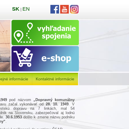
SK
EN
|
ejné informácie
Kontaktné informácie
1949
pod názvom
„Dopravný komunálny
ravu začal vykonávať od
28. 10. 1949
. V
mestskú dopravu na 7 linkách, mal 54
dnik na Slovensku, zabezpečoval aj lodnú
ade.
30.6.1953
došlo k zmene názvu podniku
ny“
.