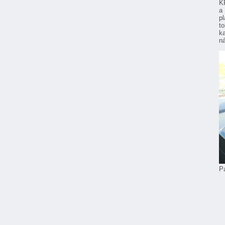
K
a 
p
t
k
n
P