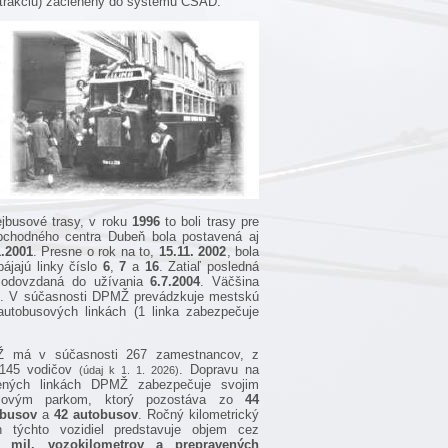
ú trakciu) začlenený do systému ČSAD.
lejbusové trasy, v roku
1996
to boli trasy pre
obchodného centra Dubeň bola postavená aj
1.2001
. Presne o rok na to,
15.11. 2002
, bola
ájajú linky číslo
6
,
7
a
16
. Zatiaľ posledná
la odovzdaná do užívania
6.7.2004
. Väčšina
ami. V súčasnosti DPMŽ prevádzkuje mestskú
 autobusových linkách (1 linka zabezpečuje
 má v súčasnosti 267 zamestnancov, z
 145 vodičov
. Dopravu na
(údaj k 1. 1. 2026)
ených linkách DPMŽ zabezpečuje svojim
dlovým parkom, ktorý pozostáva zo
44
jbusov
a
42 autobusov
. Ročný kilometrický
n týchto vozidiel predstavuje objem cez
3 mil. vozokilometrov a prepravených