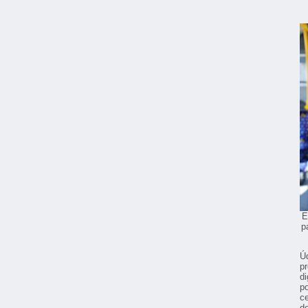
E
p
Ú
p
d
p
c
d