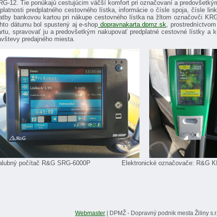
RG-12. Tie ponúkajú cestujúcim väčší komfort pri označovaní a predovšetkým
platnosti predplatného cestovného lístka, informácie o čísle spoja, čísle l
latby bankovou kartou pri nákupe cestovného lístka na žltom označovči KRG
ohto dátumu bol spustený aj e-shop
dopravnakarta.dpmz.sk
, prostredníctvom
artu, spravovať ju a predovšetkým nakupovať predplatné cestovné lístky a k
ávštevy predajného miesta.
alubný počítač R&G SRG-6000P Elektronické označovače: R&G KRG-
Webmaster
| DPMŽ - Dopravný podnik mesta Žiliny s.r.o