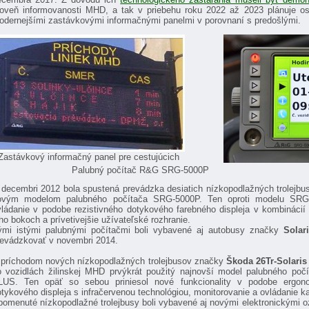
roveň informovanosti MHD, a tak v priebehu roku 2022 až 2023 plánuje os
odernejšími zastávkovými informačnými panelmi v porovnaní s predošlými.
Zastávkový informačný panel pre cestujúcich
alubný počítač R&G SRG-5000P
 decembri 2012 bola spustená prevádzka desiatich nízkopodlažných trolejb
ovým modelom palubného počítača SRG-5000P. Ten oproti modelu SRG-
vládanie v podobe rezistivného dotykového farebného displeja v kombinácií
ho bokoch a prívetivejšie užívateľské rozhranie.
ými istými palubnými počítačmi boli vybavené aj autobusy značky
Solar
revádzkovať v novembri 2014.
 príchodom nových nízkopodlažných trolejbusov značky
Škoda 26Tr-Solari
o vozidlách žilinskej MHD prvýkrát použitý najnovší model palubného po
LUS. Ten opäť so sebou priniesol nové funkcionality v podobe ergonom
tykového displeja s infračervenou technológiou, monitorovanie a ovládanie 
pomenuté nízkopodlažné trolejbusy boli vybavené aj novými elektronickými