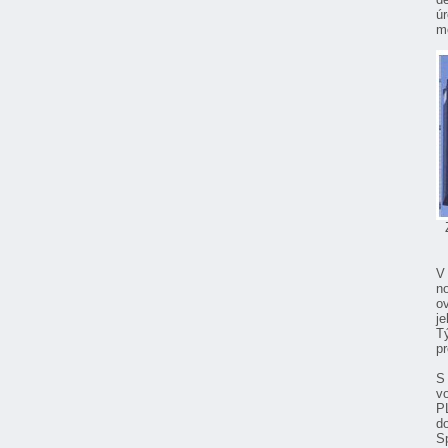
ú
m
P
V
n
o
je
T
p
S
v
P
do
S