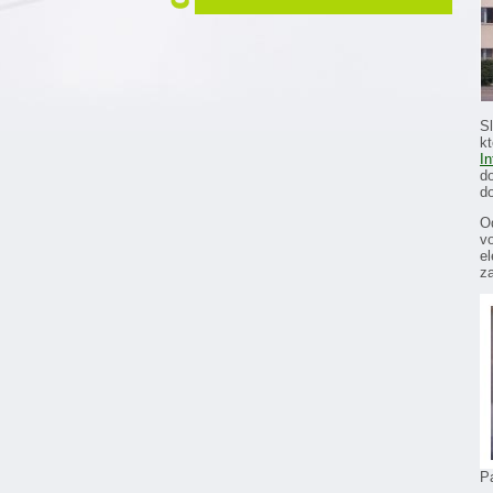
S
k
I
d
d
O
v
el
z
P