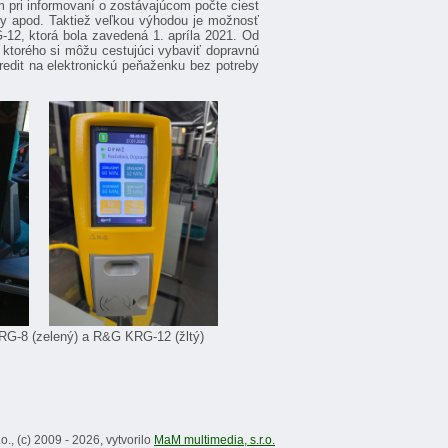
 pri informovaní o zostávajúcom počte ciest
inky apod. Taktiež veľkou výhodou je možnosť
-12, ktorá bola zavedená 1. apríla 2021. Od
 ktorého si môžu cestujúci vybaviť dopravnú
redit na elektronickú peňaženku bez potreby
8 (zelený) a R&G KRG-12 (žltý)
., (c) 2009 - 2026, vytvorilo
MaM multimedia, s.r.o.