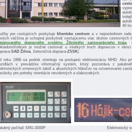
cestu
vypra
auto
trol
autob
40 tis
lužby pre cestujúcich poskytuje
klientske centrum
a v neposlednom rade 
torých väčšina je schopná poskytnúť cestujúcemu viac druhov cestovných l
ntegrovaného dopravného systému Žilinského samosprávneho kraja
, 
okladom/lístkom je možné cestovať u všetkých troch dopravcov v rámc
oprava-
SAD Žilina
, železničná doprava-
ZSSK
).
d roku 1996 sa podnik orientuje na postupnú elektronizáciu MHD. Ako 
ozidlách v prevádzke informačný systém, ktorý pozostáva z palubnéh
ektronických smerových tabúľ a akustických hlásičov na oznamovanie zastávok
astávky pre potreby orientácie nevidomých a slabozrakých.
alubný počítač SRG-3000P Elektronický smerov