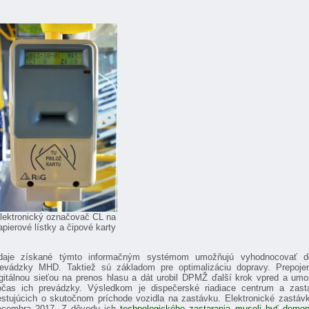
lektronický označovač CL na
apierové lístky a čipové karty
daje získané týmto informačným systémom umožňujú vyhodnocovať dop
revádzky MHD. Taktiež sú základom pre optimalizáciu dopravy. Prepoje
igitálnou sieťou na prenos hlasu a dát urobil DPMŽ ďalší krok vpred a umož
očas ich prevádzky. Výsledkom je dispečerské riadiace centrum a zastá
estujúcich o skutočnom príchode vozidla na zastávku. Elektronické zastáv
ecembra 2017. Z dôvodu ich
technologického zastarania museli byť demon