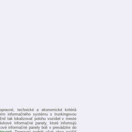
ravné, technické a ekonomické kritériá
ním informačného systému s trunkingovou
nil tak lokalizovať polohu vozidiel v meste
vkové informačné panely, ktoré informujú
kové informačné panely boli v prevádzke do
tované,
Dopravný podnik však chce zvýšiť