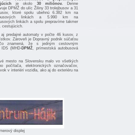
júcich
je okolo
30
miliónov.
Denne
vuje DPMŽ do ulíc Žiliny 33 trolejbusov a 31
busov, ktoré spolu ubehnú 6.382 km na
ejbusových linkách a 5.990 km na
usových linkách a spolu prepravíme takmer
. cestujúcich.
aj predajné automaty v počte 46 kusov, z
ístkov. Zároveň je Dopravný podnik súčaťou
čo znamená, že s jedným cestovným
i IDS (MHD-
DPMŽ
, prímestská autobusová
prvé mesto na Slovensku malo vo všetkých
o počítača, elektronických označovačov,
 v interiéri vozidla, ako aj do exteriéru na
ý displej