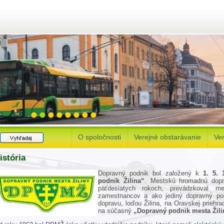
O spoločnosti
Verejné obstarávanie
Ver
istória
Dopravný podnik bol založený k
1. 5. 
podnik Žilina“
. Mestskú hromadnú dop
päťdesiatych rokoch, prevádzkoval 
zamestnancov a ako jediný dopravný po
dopravu, loďou Žilina, na Oravskej priehr
na súčasný
„Dopravný podnik mesta Žili