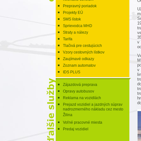
O
Prepravný poriadok
U
Projekty EÚ
m
S
SMS lístok
19
Sprievodca MHD
t
Straty a nálezy
ve
35
Tarifa
v
Tlačivá pre cestujúcich
o
Vzory cestovných lístkov
V
Zaujímavé odkazy
M
po
Zoznam automatov
v 
IDS PLUS
l
tr
d
Zájazdová preprava
t
Opravy autobusov
t
Reklama na vozidlách
h
d
Prejazd vozidiel a jazdných súprav
nadrozmerného nákladu cez mesto
Žilina
Voľné pracovné miesta
Predaj vozidiel