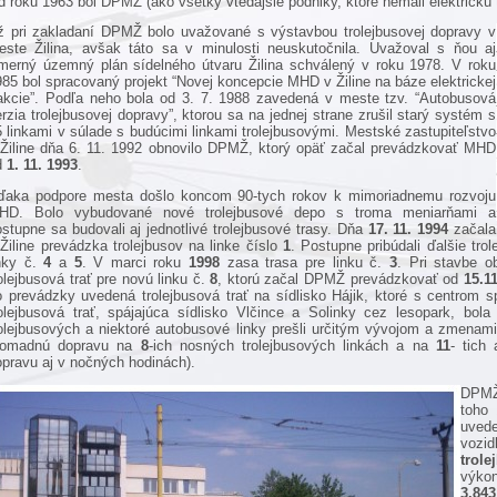
d roku 1963 bol DPMŽ (ako všetky vtedajšie podniky, ktoré nemali elektrick
ž pri zakladaní DPMŽ bolo uvažované s výstavbou trolejbusovej dopravy v
este Žilina, avšak táto sa v minulosti neuskutočnila. Uvažoval s ňou aj
merný územný plán sídelného útvaru Žilina schválený v roku 1978. V roku
85 bol spracovaný projekt “Novej koncepcie MHD v Žiline na báze elektrickej
rakcie”. Podľa neho bola od 3. 7. 1988 zavedená v meste tzv. “Autobusová
rzia trolejbusovej dopravy”, ktorou sa na jednej strane zrušil starý systém s
 linkami v súlade s budúcimi linkami trolejbusovými. Mestské zastupiteľstvo
 Žiline dňa 6. 11. 1992 obnovilo DPMŽ, ktorý opäť začal prevádzkovať MHD
d
1. 11. 1993
.
ďaka podpore mesta došlo koncom 90-tych rokov k mimoriadnemu rozvoju
HD. Bolo vybudované nové trolejbusové depo s troma meniarňami a
stupne sa budovali aj jednotlivé trolejbusové trasy. Dňa
17. 11. 1994
začala
Žiline prevádzka trolejbusov na linke číslo
1
. Postupne pribúdali ďalšie tro
inky č.
4
a
5
. V marci roku
1998
zasa trasa pre linku č.
3
. Pri stavbe 
olejbusová trať pre novú linku č.
8
, ktorú začal DPMŽ prevádzkovať od
15.1
o prevádzky uvedená trolejbusová trať na sídlisko Hájik, ktoré s centrom sp
rolejbusová trať, spájajúca sídlisko Vlčince a Solinky cez lesopark, bo
rolejbusových a niektoré autobusové linky prešli určitým vývojom a zmen
romadnú dopravu na
8
-ich nosných trolejbusových linkách a na
11
- tich
opravu aj v nočných hodinách).
DPMŽ
toho
uved
vozi
trole
výko
3,84