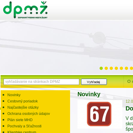
O 
Novinky
Novinky
Cestovný poriadok
12.
Do
Najčastejšie otázky
Ochrana osobných údajov
V d
Plán siete MHD
skr
Pochvaly a Sťažnosti
špo
Klientske centrum