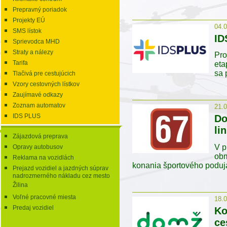
Prepravný poriadok
Projekty EÚ
04.
SMS lístok
ID
Sprievodca MHD
Straty a nálezy
Pro
Tarifa
eta
sa 
Tlačivá pre cestujúcich
Vzory cestovných lístkov
Zaujímavé odkazy
Zoznam automatov
21.
IDS PLUS
Do
li
Zájazdová preprava
V p
Opravy autobusov
obm
Reklama na vozidlách
konania športového poduj
Prejazd vozidiel a jazdných súprav
nadrozmerného nákladu cez mesto
Žilina
Voľné pracovné miesta
18.
Predaj vozidiel
Ko
ce