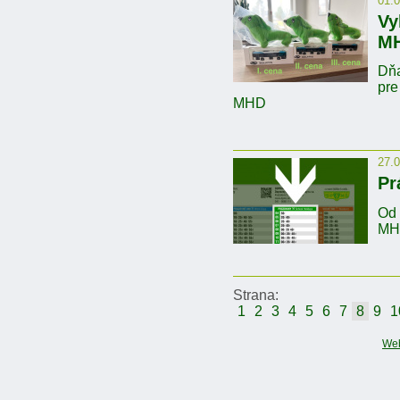
01.
Vy
MH
Dňa
pre
MHD
27.
Pr
Od 
MH
Strana:
1
2
3
4
5
6
7
8
9
1
We