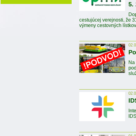
5.
Dop
cestujúcej verejnosti, že 
výmeny cestovných lístkov
02.
Po
Na 
pod
slu
02.
ID
Int
ID