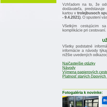
Vzhľadom na to, že odst
dodávateľa, predstavuje
kartou v
trolejbusoch sp
- 9.4.2021)
. O spustení vá
Všetkým cestujúcim s
komplikácie pri cestovaní.
U
Všetky podstatné informá
informácie a návody týka
nižšie uvedených odkazoc
Najčastejšie otázky
Návody
Výmena papierových cesto
Platnosť starých čipových 
Fotogaléria k novinke: