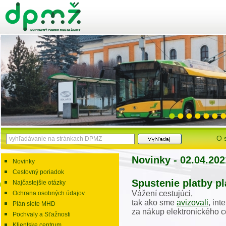
O 
Novinky - 02.04.202
Novinky
Cestovný poriadok
Spustenie platby p
Najčastejšie otázky
Vážení cestujúci,
Ochrana osobných údajov
tak ako sme
avizovali
, in
Plán siete MHD
za nákup elektronického c
Pochvaly a Sťažnosti
Klientske centrum