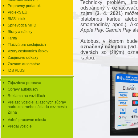
Technický problém, kto
Prepravný poriadok
odstránený v označovačo
Projekty EÚ
zajtra (
3. 4. 2021
) môže
platobnou kartou aleb
SMS lístok
smarthodinky apod.). Ak
Sprievodca MHD
Apple Pay, Garmin Pay
al
Straty a nálezy
Tarifa
Autobus, v ktorom bude
Tlačivá pre cestujúcich
označený nálepkou
(viď 
Vzory cestovných lístkov
dverách so (žltým) ozn
kartou.
Zaujímavé odkazy
Zoznam automatov
IDS PLUS
Zájazdová preprava
Opravy autobusov
Reklama na vozidlách
Prejazd vozidiel a jazdných súprav
nadrozmerného nákladu cez mesto
Žilina
Voľné pracovné miesta
Predaj vozidiel