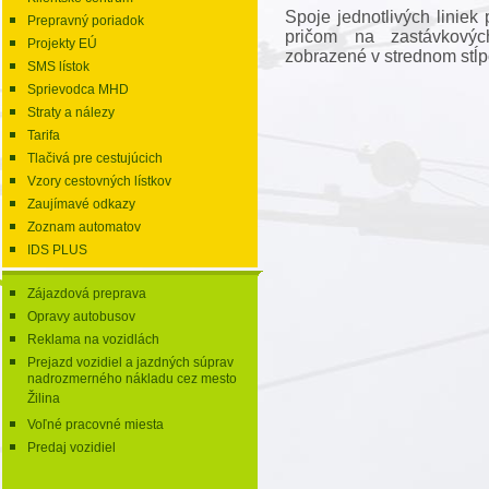
Spoje jednotlivých liniek
Prepravný poriadok
pričom na zastávkový
Projekty EÚ
zobrazené v strednom stĺp
SMS lístok
Sprievodca MHD
Straty a nálezy
Tarifa
Tlačivá pre cestujúcich
Vzory cestovných lístkov
Zaujímavé odkazy
Zoznam automatov
IDS PLUS
Zájazdová preprava
Opravy autobusov
Reklama na vozidlách
Prejazd vozidiel a jazdných súprav
nadrozmerného nákladu cez mesto
Žilina
Voľné pracovné miesta
Predaj vozidiel