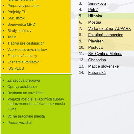
3.
Smreková
Prepravný poriadok
4.
Poľná
Projekty EÚ
5.
Hlinská
SMS lístok
6.
Mostná
Sprievodca MHD
7.
Veľká okružná, AUPARK
Straty a nálezy
8.
Fakultná nemocnica
Tarifa
9.
Plaváreň
Tlačivá pre cestujúcich
10.
Poštová
Vzory cestovných lístkov
11.
Sv. Cyrila a Metoda
Zaujímavé odkazy
12.
Obchodná
Zoznam automatov
13.
Matice slovenskej
IDS PLUS
14.
Fatranská
Zájazdová preprava
Opravy autobusov
Reklama na vozidlách
Prejazd vozidiel a jazdných súprav
nadrozmerného nákladu cez mesto
Žilina
Voľné pracovné miesta
Predaj vozidiel