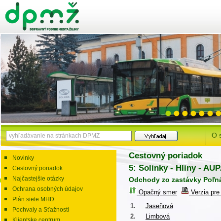
O 
Cestovný poriadok
Novinky
5: Solinky - Hliny - AU
Cestovný poriadok
Najčastejšie otázky
Odchody zo zastávky Poľn
Ochrana osobných údajov
Opačný smer
Verzia pre 
Plán siete MHD
1.
Jaseňová
Pochvaly a Sťažnosti
2.
Limbová
Klientske centrum