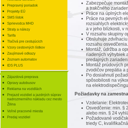
Zabezpečuje montáž,
Prepravný poriadok
a trakčného zariaden
Projekty EÚ
Práce na úplných el
SMS lístok
Práce na pevných el
rozsiahlych elektric
Sprievodca MHD
a v jeho blízkosti, v
Straty a nálezy
V rozsahu skupiny o
Tarifa
Obsluhuje zdvíhaciu
Tlačivá pre cestujúcich
rozsahu osvedčenia.
Vzory cestovných lístkov
Montáž, údržba a op
Zaujímavé odkazy
riadených výhybiek 
predajných zariaden
Zoznam automatov
Montáž prúdových pr
IDS PLUS
zvodičov prepätia a 
Po dosiahnutí požad
Zájazdová preprava
spôsobilosti na výk
Opravy autobusov
na elektrodispečingu
Reklama na vozidlách
Požiadavky na zamestna
Prejazd vozidiel a jazdných súprav
nadrozmerného nákladu cez mesto
Vzdelanie: Elektrote
Žilina
Osvedčenie: min. § 
Voľné pracovné miesta
alebo min. § 24 vy
Predaj vozidiel
Požadované vodičské
triedy C, kvalifikačn