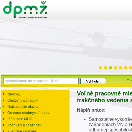
O 
Voľné pracovné mie
Novinky
trakčného vedenia 
Cestovný poriadok
Najčastejšie otázky
Náplň práce:
Ochrana osobných údajov
Samostatne vykonáva
Plán siete MHD
zariadeniach VN a N
Pochvaly a Sťažnosti
odbornej spôsobilost
Klientske centrum