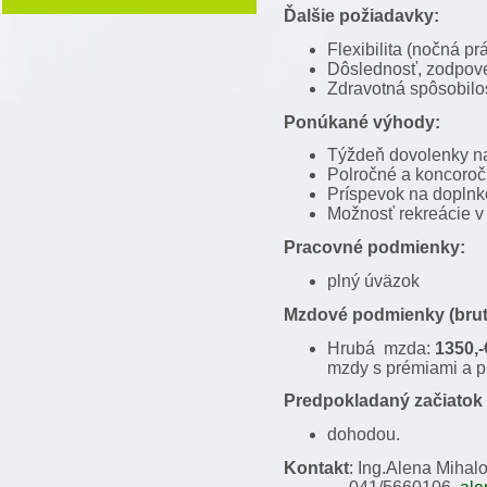
Ďalšie požiadavky:
Flexibilita (nočná pr
Dôslednosť, zodpov
Zdravotná spôsobilo
Ponúkané výhody:
Týždeň dovolenky n
Polročné a koncoro
Príspevok na doplnk
Možnosť rekreácie v 
Pracovné podmienky:
plný úväzok
Mzdové podmienky (brut
Hrubá mzda:
1350,-
mzdy s prémiami a pr
Predpokladaný začiatok
dohodou.
Kontakt
: Ing.Alena Mihalo