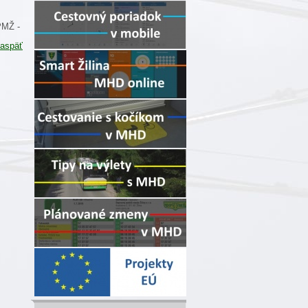
PMŽ -
aspäť