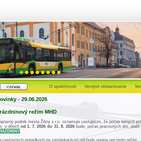
O spoločnosti
Verejné obstarávanie
Ver
ovinky - 29.06.2026
rázdninový režim MHD
opravný podnik mesta Žiliny s.r.o. oznamuje cestujúcim, že počas letných pr
zn. v dňoch
od 1. 7. 2026 do 31. 8. 2026
bude, počas pracovných dní, platiť
RÁZDNINY
.
a cestovných poriadkoch na zastávkach sú odchody spojov pre tento režim