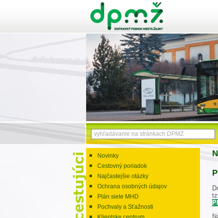
N
Novinky
Cestovný poriadok
P
Najčastejšie otázky
Ochrana osobných údajov
D
t
Plán siete MHD
P
Pochvaly a Sťažnosti
N
Klientske centrum