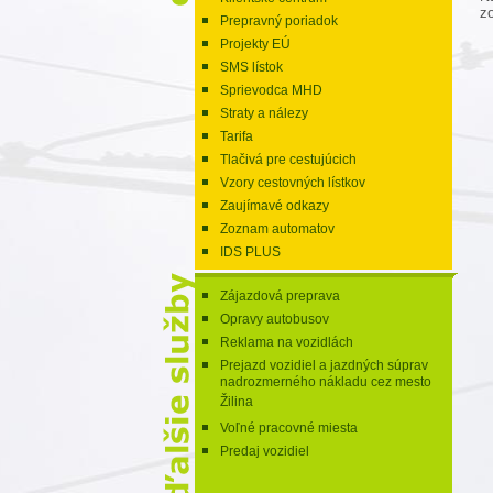
z
Prepravný poriadok
Projekty EÚ
SMS lístok
Sprievodca MHD
Straty a nálezy
Tarifa
Tlačivá pre cestujúcich
Vzory cestovných lístkov
Zaujímavé odkazy
Zoznam automatov
IDS PLUS
Zájazdová preprava
Opravy autobusov
Reklama na vozidlách
Prejazd vozidiel a jazdných súprav
nadrozmerného nákladu cez mesto
Žilina
Voľné pracovné miesta
Predaj vozidiel