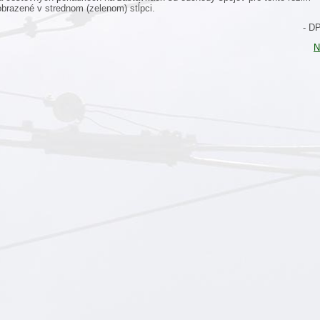
obrazené v strednom (zelenom) stĺpci.
- D
N