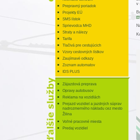
v
Prepravný poriadok
B
Projekty EÚ
m
SMS lístok
Na
Sprievodca MHD
Straty a nálezy
Ko
Tarifa
Tlačivá pre cestujúcich
Vzory cestovných lístkov
Zaujímavé odkazy
Zoznam automatov
IDS PLUS
Zájazdová preprava
Opravy autobusov
Reklama na vozidlách
Prejazd vozidiel a jazdných súprav
nadrozmerného nákladu cez mesto
Žilina
Voľné pracovné miesta
Predaj vozidiel