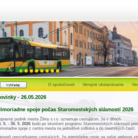
O spoločnosti
Verejné obstarávanie
Ver
ovinky - 26.05.2026
imoriadne spoje počas Staromestských slávností 2026
opravný podnik mesta Žiliny s.r.o. oznamuje cestujúcim, že v dňoch
. 5
. - 30. 5. 2026
budú po skončení programu Staromestských slávností
pre
moriadne spoje z centra mesta na jednotlivé sídliská a do mestských častí.
ároveň upozorňujeme cestujúcich, že mimoriadne spoje na našej webovej st