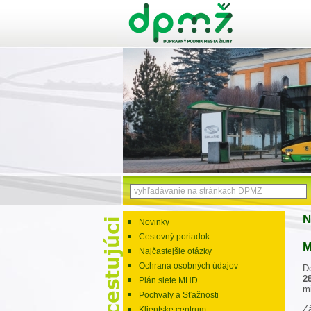
N
Novinky
Cestovný poriadok
M
Najčastejšie otázky
Ochrana osobných údajov
D
28
Plán siete MHD
mi
Pochvaly a Sťažnosti
Z
Klientske centrum