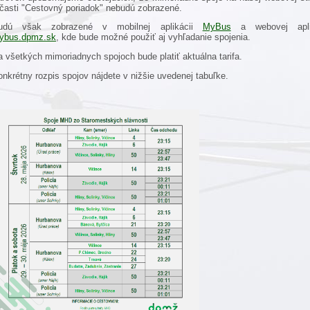
 časti "Cestovný poriadok" nebudú zobrazené.
udú však zobrazené v mobilnej aplikácii
MyBus
a webovej apli
ybus.dpmz.sk
, kde bude možné použiť aj vyhľadanie spojenia.
 všetkých mimoriadnych spojoch bude platiť aktuálna tarifa.
nkrétny rozpis spojov nájdete v nižšie uvedenej tabuľke.