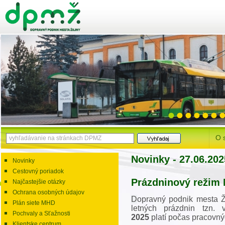
O 
Novinky - 27.06.202
Novinky
Cestovný poriadok
Prázdninový režim
Najčastejšie otázky
Ochrana osobných údajov
D
opravný podnik mesta Ži
Plán siete MHD
letných prázdnin tzn
Pochvaly a Sťažnosti
2025
platí počas pracovn
Klientske centrum