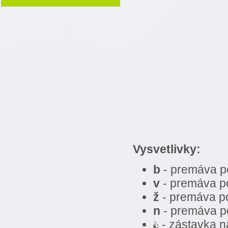
Vysvetlivky:
b
- premáva p
v
- premáva p
ž
- premáva po
n
- premáva p
- zástavka 