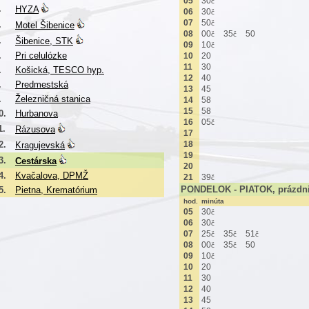
05
30
č
.
HYZA
06
30
č
07
50
.
č
Motel Šibenice
08
00
35
50
č
č
.
Šibenice, STK
09
10
č
.
Pri celulózke
10
20
11
30
.
Košická, TESCO hyp.
12
40
.
Predmestská
13
45
.
Železničná stanica
14
58
15
58
0.
Hurbanova
16
05
č
1.
Rázusova
17
2.
18
Kragujevská
19
3.
Cestárska
20
4.
Kvačalova, DPMŽ
21
39
č
PONDELOK - PIATOK, prázdn
5.
Pietna, Krematórium
hod.
minúta
05
30
č
06
30
č
07
25
35
51
č
č
č
08
00
35
50
č
č
09
10
č
10
20
11
30
12
40
13
45