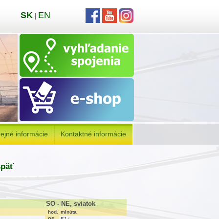
SK
EN
|
ejné informácie
Kontaktné informácie
späť
SO - NE, sviatok
hod.
minúta