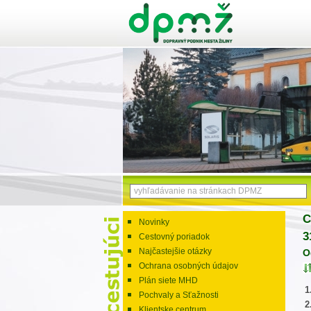
C
Novinky
3
Cestovný poriadok
Najčastejšie otázky
O
Ochrana osobných údajov
Plán siete MHD
1
Pochvaly a Sťažnosti
2
Klientske centrum