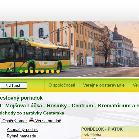
O spoločnosti
Verejné obstarávanie
Ver
estovný poriadok
1: Mojšova Lúčka - Rosinky - Centrum - Krematórium a 
dchody zo zastávky Cestárska
Opačný smer
Verzia pre tlač
PONDELOK - PIATOK
.
Asanačný podnik
hod.
minúta
.
Rybné námestie