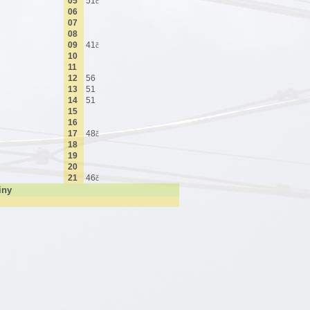
05
51
č
06
07
08
09
41
č
10
11
12
56
13
51
14
51
15
16
17
48
č
18
19
20
21
46
č
iny