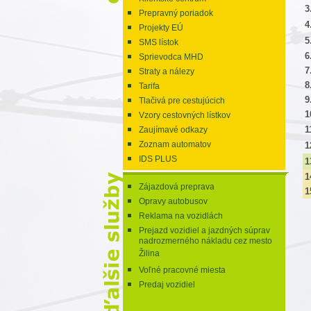
3
Prepravný poriadok
4
Projekty EÚ
5
SMS lístok
6
Sprievodca MHD
7
Straty a nálezy
8
Tarifa
9
Tlačivá pre cestujúcich
1
Vzory cestovných lístkov
1
Zaujímavé odkazy
Zoznam automatov
1
IDS PLUS
1
1
Zájazdová preprava
1
Opravy autobusov
Reklama na vozidlách
Prejazd vozidiel a jazdných súprav
nadrozmerného nákladu cez mesto
Žilina
Voľné pracovné miesta
Predaj vozidiel