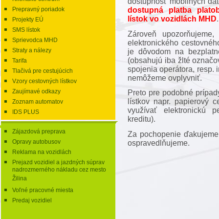
dostupnosť mobilných dát
dostupná platba plato
Prepravný poriadok
lístok vo vozidlách MHD
.
Projekty EÚ
SMS lístok
Zároveň upozorňujeme, 
Sprievodca MHD
elektronického cestovného
Straty a nálezy
je dôvodom na bezplatné
(obsahujú iba žlté označo
Tarifa
spojenia operátora, resp. 
Tlačivá pre cestujúcich
nemôžeme ovplyvniť.
Vzory cestovných lístkov
Zaujímavé odkazy
Preto pre podobné prípad
lístkov napr. papierový c
Zoznam automatov
využívať elektronickú 
IDS PLUS
kreditu).
Zájazdová preprava
Za pochopenie ďakujeme 
Opravy autobusov
ospravedlňujeme.
Reklama na vozidlách
Prejazd vozidiel a jazdných súprav
nadrozmerného nákladu cez mesto
Žilina
Voľné pracovné miesta
Predaj vozidiel