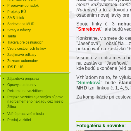
medzi križovatkami Cent
Prepravný poriadok
Rudnaya)
a to z dôvodu r
Projekty EÚ
osadením novej lávky pre 
SMS lístok
Spoje linky č. 3
nebu
Sprievodca MHD
"
Smreková
", ale budú v
Straty a nálezy
Tarifa
Konkrétne, v smere do ce
Tlačivá pre cestujúcich
"Jaseňová", obslúžia
pokračovať na zastávku "
Vzory cestovných lístkov
Zaujímavé odkazy
V smere z centra mesta b
Zoznam automatov
na zastávku "Jaseňová" 
IDS PLUS
kde budú ukončené (viď p
Vzhľadom na to, že výluka
Zájazdová preprava
"
Smreková
" bude
štan
Opravy autobusov
MHD
tzn. linkou č. 1, 4, 5,
Reklama na vozidlách
Za komplikácie pri cestov
Prejazd vozidiel a jazdných súprav
nadrozmerného nákladu cez mesto
Žilina
Voľné pracovné miesta
Predaj vozidiel
Fotogaléria k novinke: