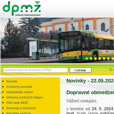
O 
Novinky - 22.05.202
Novinky
Cestovný poriadok
Dopravné obmedzeni
Najčastejšie otázky
Ochrana osobných údajov
Vážení cestujúci,
Plán siete MHD
Pochvaly a Sťažnosti
v termíne od
24. 5. 202
hod.
bude úplne
vylúč
Klientske centrum