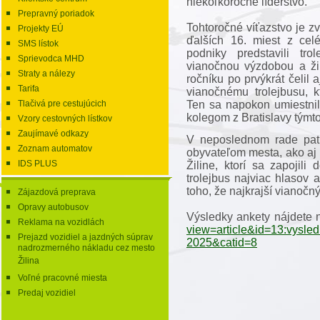
niekoľkoročné líderstvo.
Prepravný poriadok
Tohtoročné víťazstvo je z
Projekty EÚ
ďalších 16. miest z cel
SMS lístok
podniky predstavili tr
Sprievodca MHD
vianočnou výzdobou a žil
Straty a nálezy
ročníku po prvýkrát čelil 
Tarifa
vianočnému trolejbusu, k
Ten sa napokon umiestni
Tlačivá pre cestujúcich
kolegom z Bratislavy týmt
Vzory cestovných lístkov
Zaujímavé odkazy
V neposlednom rade patr
Zoznam automatov
obyvateľom mesta, ako aj
IDS PLUS
Žiline, ktorí sa zapojili
trolejbus najviac hlasov
toho, že najkrajší vianočný
Zájazdová preprava
Opravy autobusov
Výsledky ankety nájdete 
Reklama na vozidlách
view=article&id=13:vysled
Prejazd vozidiel a jazdných súprav
2025&catid=8
nadrozmerného nákladu cez mesto
Žilina
Voľné pracovné miesta
Predaj vozidiel