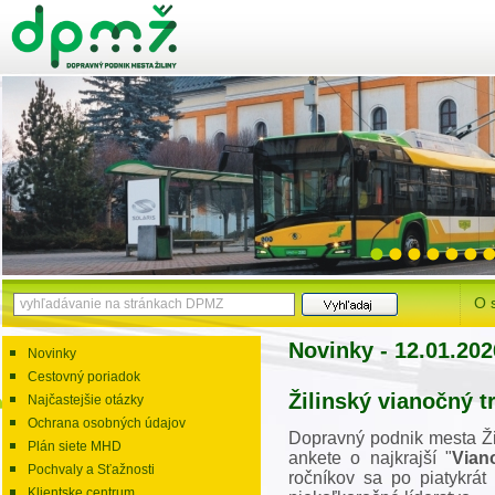
O 
Novinky - 12.01.202
Novinky
Cestovný poriadok
Žilinský vianočný t
Najčastejšie otázky
Ochrana osobných údajov
Dopravný podnik mesta Ž
Plán siete MHD
ankete o najkrajší "
Vian
Pochvaly a Sťažnosti
ročníkov sa po piatykrát
Klientske centrum