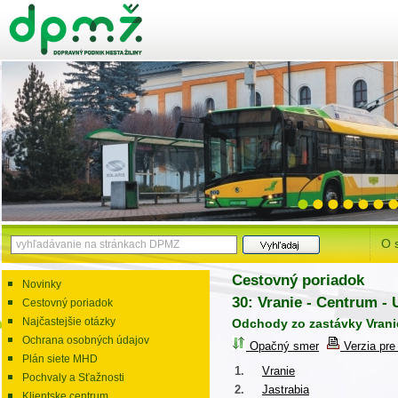
O 
Cestovný poriadok
Novinky
30: Vranie - Centrum - 
Cestovný poriadok
Najčastejšie otázky
Odchody zo zastávky Vrani
Ochrana osobných údajov
Opačný smer
Verzia pre 
Plán siete MHD
1.
Vranie
Pochvaly a Sťažnosti
2.
Jastrabia
Klientske centrum