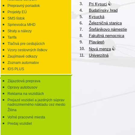
3.
Pri Kysuci
Prepravný poriadok
4.
Budatínsky hrad
Projekty EÚ
5.
Kysucká
SMS lístok
6.
Železničná stanica
Sprievodca MHD
7.
Štefánikovo námestie
Straty a nálezy
8.
Fakultná nemocnica
Tarifa
9.
Plaváreň
Tlačivá pre cestujúcich
10.
Nová menza
Vzory cestovných lístkov
11.
Univerzitná
Zaujímavé odkazy
Zoznam automatov
IDS PLUS
Zájazdová preprava
Opravy autobusov
Reklama na vozidlách
Prejazd vozidiel a jazdných súprav
nadrozmerného nákladu cez mesto
Žilina
Voľné pracovné miesta
Predaj vozidiel