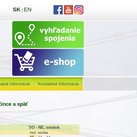
SK
EN
|
ejné informácie
Kontaktné informácie
čince a späť
SO - NE, sviatok
hod.
minúta