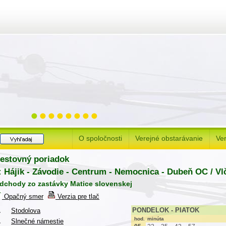
O spoločnosti
Verejné obstarávanie
Ver
estovný poriadok
: Hájik - Závodie - Centrum - Nemocnica - Dubeň OC / Vl
dchody zo zastávky Matice slovenskej
Opačný smer
Verzia pre tlač
PONDELOK - PIATOK
.
Stodolova
hod.
minúta
.
Slnečné námestie