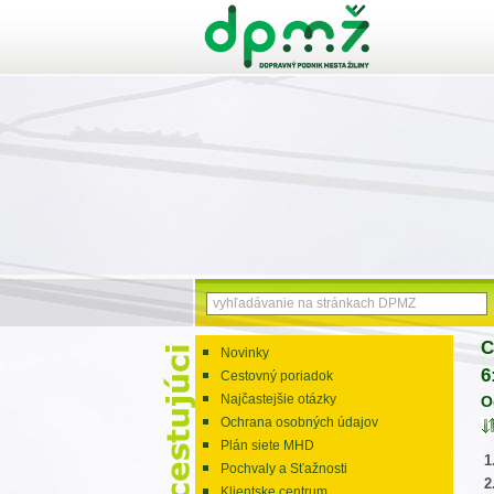
C
Novinky
6
Cestovný poriadok
Najčastejšie otázky
O
Ochrana osobných údajov
Plán siete MHD
1
Pochvaly a Sťažnosti
2
Klientske centrum