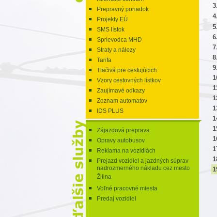
3
Prepravný poriadok
4
Projekty EÚ
5
SMS lístok
6
Sprievodca MHD
7
Straty a nálezy
8
Tarifa
9
Tlačivá pre cestujúcich
1
Vzory cestovných lístkov
1
Zaujímavé odkazy
1
Zoznam automatov
1
IDS PLUS
1
1
Zájazdová preprava
1
Opravy autobusov
1
Reklama na vozidlách
1
Prejazd vozidiel a jazdných súprav
nadrozmerného nákladu cez mesto
1
Žilina
Voľné pracovné miesta
Predaj vozidiel