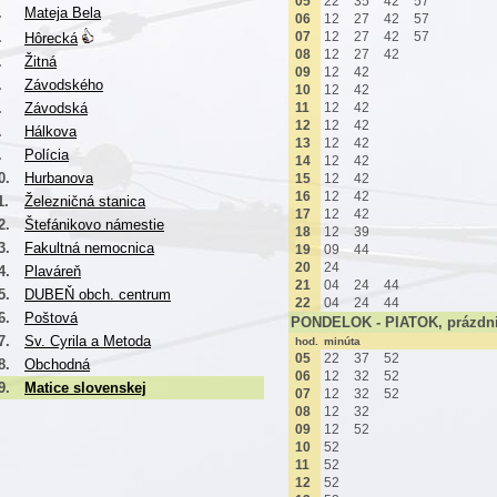
05
22
35
42
57
.
Mateja Bela
06
12
27
42
57
.
07
12
27
42
57
Hôrecká
08
12
27
42
.
Žitná
09
12
42
.
Závodského
10
12
42
.
Závodská
11
12
42
12
12
42
.
Hálkova
13
12
42
.
Polícia
14
12
42
0.
Hurbanova
15
12
42
16
12
42
1.
Železničná stanica
17
12
42
2.
Štefánikovo námestie
18
12
39
3.
Fakultná nemocnica
19
09
44
20
24
4.
Plaváreň
21
04
24
44
5.
DUBEŇ obch. centrum
22
04
24
44
6.
Poštová
PONDELOK - PIATOK, prázdn
7.
Sv. Cyrila a Metoda
hod.
minúta
05
22
37
52
8.
Obchodná
06
12
32
52
9.
Matice slovenskej
07
12
32
52
08
12
32
09
12
52
10
52
11
52
12
52