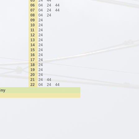
05
24
44
06
04
24
44
07
04
24
44
08
04
24
09
24
10
24
11
24
12
24
13
24
14
24
15
24
16
24
17
24
18
24
19
24
20
24
21
24
44
22
04
24
44
iny