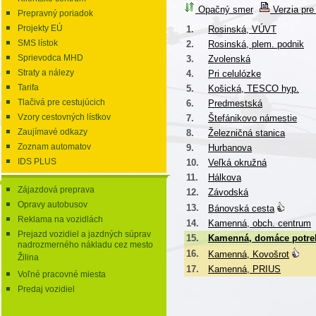
Opačný smer
Verzia pre 
Prepravný poriadok
Projekty EÚ
1.
Rosinská, VÚVT
SMS lístok
2.
Rosinská, plem. podnik
Sprievodca MHD
3.
Zvolenská
Straty a nálezy
4.
Pri celulózke
Tarifa
5.
Košická, TESCO hyp.
Tlačivá pre cestujúcich
6.
Predmestská
Vzory cestovných lístkov
7.
Štefánikovo námestie
Zaujímavé odkazy
8.
Železničná stanica
Zoznam automatov
9.
Hurbanova
IDS PLUS
10.
Veľká okružná
11.
Hálkova
Zájazdová preprava
12.
Závodská
Opravy autobusov
13.
Bánovská cesta
Reklama na vozidlách
14.
Kamenná, obch. centrum
Prejazd vozidiel a jazdných súprav
15.
Kamenná, domáce potre
nadrozmerného nákladu cez mesto
16.
Kamenná, Kovošrot
Žilina
17.
Kamenná, PRIUS
Voľné pracovné miesta
Predaj vozidiel