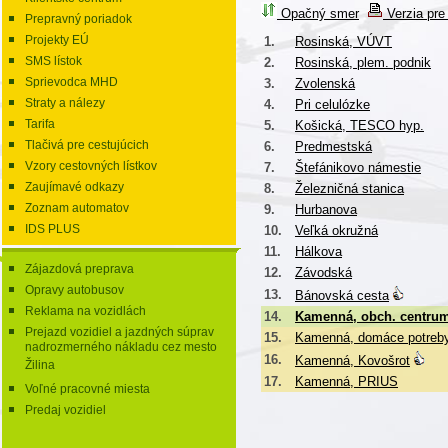
Opačný smer
Verzia pre 
Prepravný poriadok
Projekty EÚ
1.
Rosinská, VÚVT
SMS lístok
2.
Rosinská, plem. podnik
Sprievodca MHD
3.
Zvolenská
Straty a nálezy
4.
Pri celulózke
Tarifa
5.
Košická, TESCO hyp.
Tlačivá pre cestujúcich
6.
Predmestská
Vzory cestovných lístkov
7.
Štefánikovo námestie
Zaujímavé odkazy
8.
Železničná stanica
Zoznam automatov
9.
Hurbanova
IDS PLUS
10.
Veľká okružná
11.
Hálkova
Zájazdová preprava
12.
Závodská
Opravy autobusov
13.
Bánovská cesta
Reklama na vozidlách
14.
Kamenná, obch. centru
Prejazd vozidiel a jazdných súprav
15.
Kamenná, domáce potreb
nadrozmerného nákladu cez mesto
16.
Kamenná, Kovošrot
Žilina
17.
Kamenná, PRIUS
Voľné pracovné miesta
Predaj vozidiel