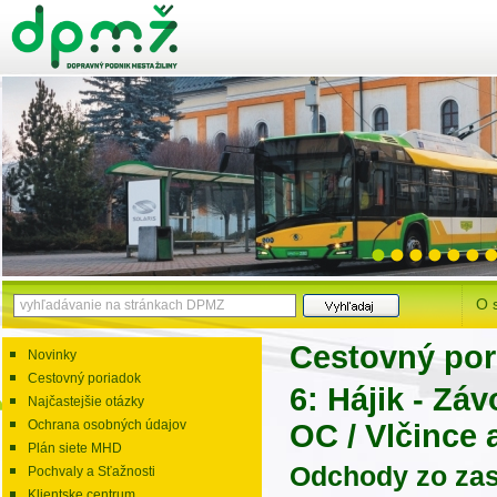
O 
Cestovný por
Novinky
Cestovný poriadok
6: Hájik - Zá
Najčastejšie otázky
Ochrana osobných údajov
OC / Vlčince 
Plán siete MHD
Odchody zo zas
Pochvaly a Sťažnosti
Klientske centrum