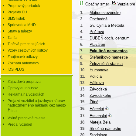
Opačný smer
Verzia pre 
Prepravný poriadok
Projekty EÚ
1.
Matice slovenskej
SMS lístok
2.
Obchodná
Sprievodca MHD
3.
Sv. Cyrila a Metoda
Straty a nálezy
4.
Poštová
Tarifa
5.
DUBEŇ obch. centrum
Tlačivá pre cestujúcich
6.
Plaváreň
Vzory cestovných lístkov
7.
Fakultná nemocnica
Zaujímavé odkazy
8.
Štefánikovo námestie
Zoznam automatov
9.
Železničná stanica
IDS PLUS
10.
Hurbanova
11.
Polícia
Zájazdová preprava
12.
Hálkova
Opravy autobusov
13.
Závodská
Reklama na vozidlách
14.
Závodského
Prejazd vozidiel a jazdných súprav
15.
Žitná
nadrozmerného nákladu cez mesto
16.
Hôrecká
Žilina
17.
Essenská
Voľné pracovné miesta
18.
Mateja Bela
Predaj vozidiel
19.
Slnečné námestie
20.
Stodolova