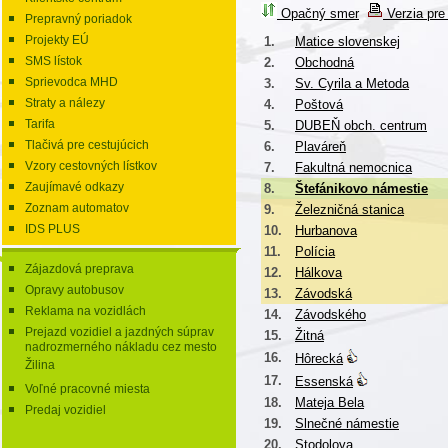
Opačný smer
Verzia pre 
Prepravný poriadok
Projekty EÚ
1.
Matice slovenskej
SMS lístok
2.
Obchodná
Sprievodca MHD
3.
Sv. Cyrila a Metoda
Straty a nálezy
4.
Poštová
Tarifa
5.
DUBEŇ obch. centrum
Tlačivá pre cestujúcich
6.
Plaváreň
Vzory cestovných lístkov
7.
Fakultná nemocnica
Zaujímavé odkazy
8.
Štefánikovo námestie
Zoznam automatov
9.
Železničná stanica
IDS PLUS
10.
Hurbanova
11.
Polícia
Zájazdová preprava
12.
Hálkova
Opravy autobusov
13.
Závodská
Reklama na vozidlách
14.
Závodského
Prejazd vozidiel a jazdných súprav
15.
Žitná
nadrozmerného nákladu cez mesto
16.
Hôrecká
Žilina
17.
Essenská
Voľné pracovné miesta
18.
Mateja Bela
Predaj vozidiel
19.
Slnečné námestie
20.
Stodolova