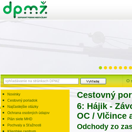
O 
Cestovný por
Novinky
Cestovný poriadok
6: Hájik - Zá
Najčastejšie otázky
Ochrana osobných údajov
OC / Vlčince 
Plán siete MHD
Odchody zo zas
Pochvaly a Sťažnosti
Klientske centrum