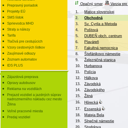
Opačný smer
Verzia pre 
Prepravný poriadok
Projekty EÚ
1.
Matice slovenskej
SMS lístok
2.
Obchodná
Sprievodca MHD
3.
Sv. Cyrila a Metoda
Straty a nálezy
4.
Poštová
Tarifa
5.
DUBEŇ obch. centrum
Tlačivá pre cestujúcich
6.
Plaváreň
Vzory cestovných lístkov
7.
Fakultná nemocnica
Zaujímavé odkazy
8.
Štefánikovo námestie
Zoznam automatov
9.
Železničná stanica
IDS PLUS
10.
Hurbanova
11.
Polícia
Zájazdová preprava
12.
Hálkova
Opravy autobusov
13.
Závodská
Reklama na vozidlách
14.
Závodského
Prejazd vozidiel a jazdných súprav
15.
Žitná
nadrozmerného nákladu cez mesto
16.
Hôrecká
Žilina
17.
Essenská
Voľné pracovné miesta
18.
Mateja Bela
Predaj vozidiel
19.
Slnečné námestie
20.
Stodolova