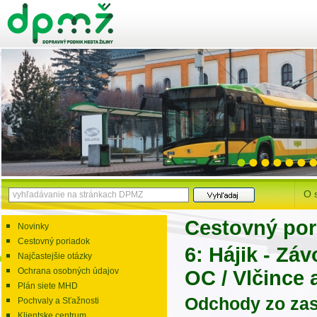
O 
Cestovný por
Novinky
Cestovný poriadok
6: Hájik - Zá
Najčastejšie otázky
Ochrana osobných údajov
OC / Vlčince 
Plán siete MHD
Odchody zo za
Pochvaly a Sťažnosti
Klientske centrum