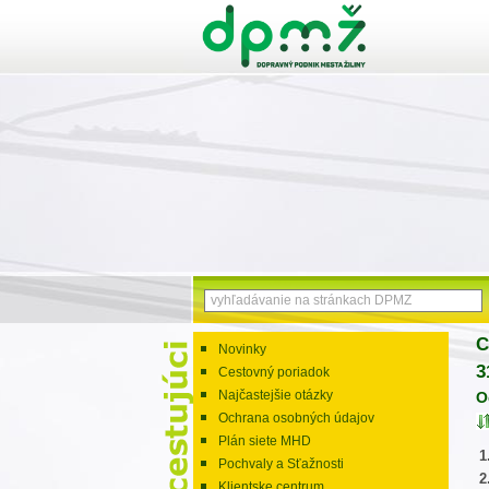
C
Novinky
3
Cestovný poriadok
Najčastejšie otázky
O
Ochrana osobných údajov
Plán siete MHD
1
Pochvaly a Sťažnosti
2
Klientske centrum