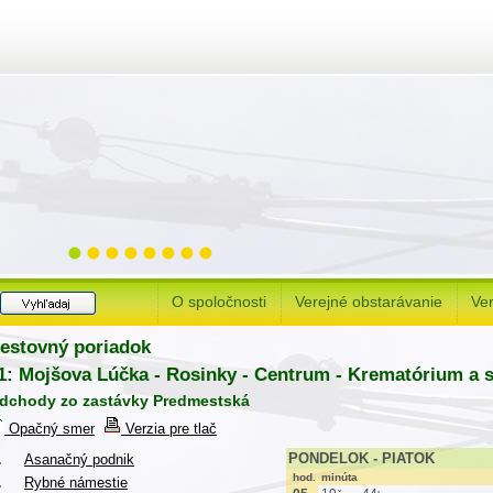
O spoločnosti
Verejné obstarávanie
Ver
estovný poriadok
1: Mojšova Lúčka - Rosinky - Centrum - Krematórium a 
dchody zo zastávky Predmestská
Opačný smer
Verzia pre tlač
PONDELOK - PIATOK
.
Asanačný podnik
hod.
minúta
.
Rybné námestie