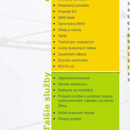
3
Prepravný poriadok
4
Projekty EÚ
5
SMS lístok
6
Sprievodca MHD
7
Straty a nálezy
8
Tarifa
9
Tlačivá pre cestujúcich
1
Vzory cestovných lístkov
1
Zaujímavé odkazy
Zoznam automatov
1
IDS PLUS
1
1
Zájazdová preprava
1
Opravy autobusov
Reklama na vozidlách
Prejazd vozidiel a jazdných súprav
nadrozmerného nákladu cez mesto
Žilina
Voľné pracovné miesta
Predaj vozidiel