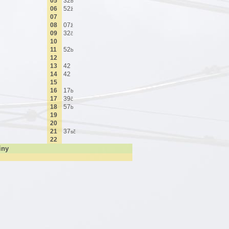
05
32
b
06
52
ž
07
08
07
ž
09
32
č
10
11
52
b
12
13
42
14
42
15
16
17
b
17
39
č
18
57
b
19
20
21
37
sč
22
iny