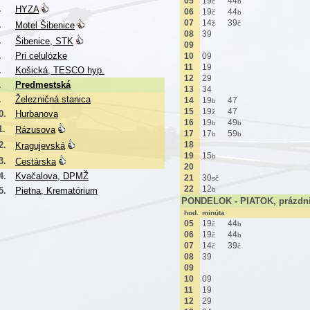
05
19
44
č
b
.
HYZA
06
19
44
č
b
07
14
39
.
ž
č
Motel Šibenice
08
39
.
Šibenice, STK
09
.
Pri celulózke
10
09
11
19
.
Košická, TESCO hyp.
12
29
.
Predmestská
13
34
.
Železničná stanica
14
19
47
b
15
19
47
ž
0.
Hurbanova
16
19
49
b
b
1.
Rázusova
17
17
59
b
b
2.
18
Kragujevská
19
15
b
3.
Cestárska
20
4.
Kvačalova, DPMŽ
21
30
sč
22
12
5.
Pietna, Krematórium
b
PONDELOK - PIATOK, prázdn
hod.
minúta
05
19
44
č
b
06
19
44
č
b
07
14
39
č
č
08
39
09
10
09
11
19
12
29