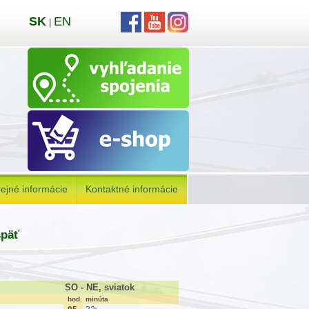
SK
EN
|
ejné informácie
Kontaktné informácie
späť
SO - NE, sviatok
hod.
minúta