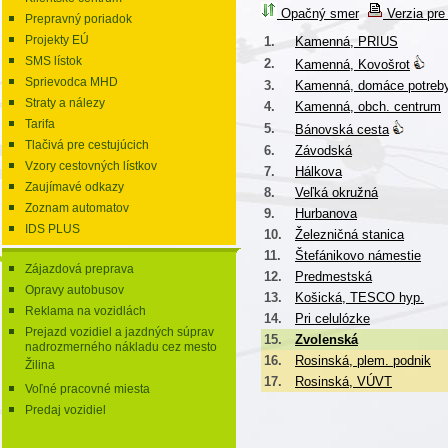
Opačný smer
Verzia pre 
Prepravný poriadok
Projekty EÚ
1.
Kamenná, PRIUS
SMS lístok
2.
Kamenná, Kovošrot
Sprievodca MHD
3.
Kamenná, domáce potreb
Straty a nálezy
4.
Kamenná, obch. centrum
Tarifa
5.
Bánovská cesta
Tlačivá pre cestujúcich
6.
Závodská
Vzory cestovných lístkov
7.
Hálkova
Zaujímavé odkazy
8.
Veľká okružná
Zoznam automatov
9.
Hurbanova
IDS PLUS
10.
Železničná stanica
11.
Štefánikovo námestie
Zájazdová preprava
12.
Predmestská
Opravy autobusov
13.
Košická, TESCO hyp.
Reklama na vozidlách
14.
Pri celulózke
Prejazd vozidiel a jazdných súprav
15.
Zvolenská
nadrozmerného nákladu cez mesto
16.
Rosinská, plem. podnik
Žilina
17.
Rosinská, VÚVT
Voľné pracovné miesta
Predaj vozidiel