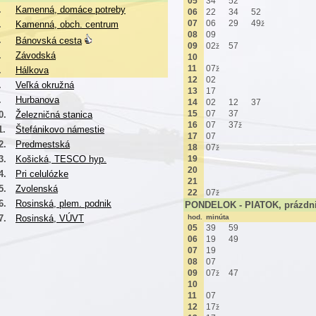
05
34
52
.
Kamenná, domáce potreby
06
22
34
52
07
06
29
49
.
Kamenná, obch. centrum
ž
08
09
.
Bánovská cesta
09
02
57
ž
.
Závodská
10
11
07
.
Hálkova
ž
12
02
.
Veľká okružná
13
17
.
Hurbanova
14
02
12
37
15
07
37
0.
Železničná stanica
16
07
37
ž
1.
Štefánikovo námestie
17
07
2.
Predmestská
18
07
ž
3.
Košická, TESCO hyp.
19
20
4.
Pri celulózke
21
5.
Zvolenská
22
07
ž
6.
Rosinská, plem. podnik
PONDELOK - PIATOK, prázdn
7.
Rosinská, VÚVT
hod.
minúta
05
39
59
06
19
49
07
19
08
07
09
07
47
ž
10
11
07
12
17
ž