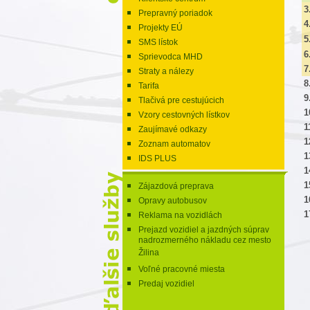
3
Prepravný poriadok
4
Projekty EÚ
5
SMS lístok
6
Sprievodca MHD
7
Straty a nálezy
8
Tarifa
9
Tlačivá pre cestujúcich
1
Vzory cestovných lístkov
1
Zaujímavé odkazy
1
Zoznam automatov
1
IDS PLUS
1
1
Zájazdová preprava
1
Opravy autobusov
1
Reklama na vozidlách
Prejazd vozidiel a jazdných súprav
nadrozmerného nákladu cez mesto
Žilina
Voľné pracovné miesta
Predaj vozidiel