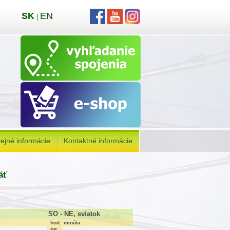
SK
EN
|
ejné informácie
Kontaktné informácie
äť
SO - NE, sviatok
hod.
minúta