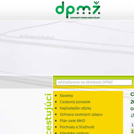
C
Novinky
2
Cestovný poriadok
Najčastejšie otázky
O
Ochrana osobných údajov
Plán siete MHD
1
Pochvaly a Sťažnosti
2
Klientske centrum