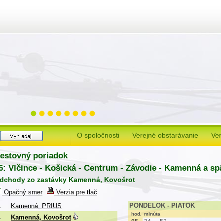
O spoločnosti
Verejné obstarávanie
Ver
estovný poriadok
6: Vlčince - Košická - Centrum - Závodie - Kamenná a sp
dchody zo zastávky Kamenná, Kovošrot
Opačný smer
Verzia pre tlač
PONDELOK - PIATOK
.
Kamenná, PRIUS
hod.
minúta
.
Kamenná, Kovošrot