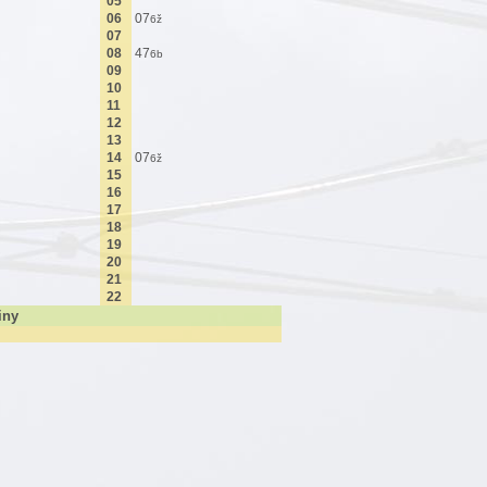
05
06
07
6ž
07
08
47
6b
09
10
11
12
13
14
07
6ž
15
16
17
18
19
20
21
22
iny